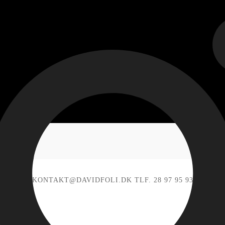
KONTAKT@DAVIDFOLI.DK TLF. 28 97 95 93